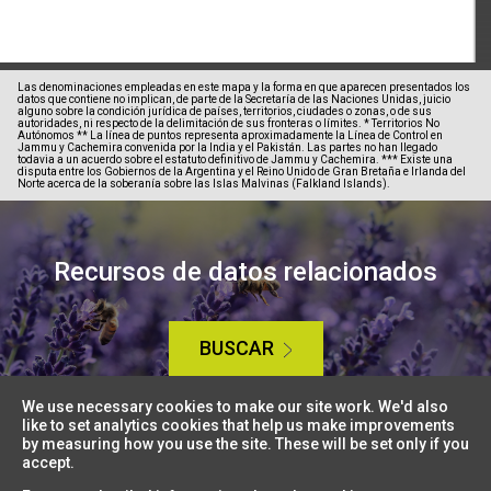
Las denominaciones empleadas en este mapa y la forma en que aparecen presentados los
datos que contiene no implican, de parte de la Secretaría de las Naciones Unidas, juicio
alguno sobre la condición jurídica de países, territorios, ciudades o zonas, o de sus
autoridades, ni respecto de la delimitación de sus fronteras o límites. * Territorios No
Autónomos ** La línea de puntos representa aproximadamente la Línea de Control en
Jammu y Cachemira convenida por la India y el Pakistán. Las partes no han llegado
todavia a un acuerdo sobre el estatuto definitivo de Jammu y Cachemira. *** Existe una
disputa entre los Gobiernos de la Argentina y el Reino Unido de Gran Bretaña e Irlanda del
Norte acerca de la soberanía sobre las Islas Malvinas (Falkland Islands).
Recursos de datos relacionados
BUSCAR
We use necessary cookies to make our site work. We'd also
like to set analytics cookies that help us make improvements
by measuring how you use the site. These will be set only if you
accept.